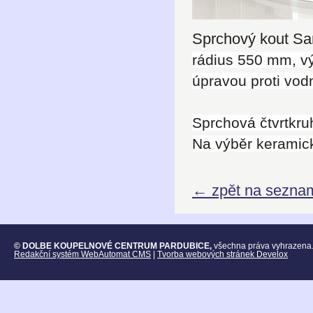
Sprchový kout San
rádius 550 mm, vý
úpravou proti vo
S
prchová
čtvrtkr
Na výběr keramick
← zpět na sezna
© DOLBE KOUPELNOVÉ CENTRUM PARDUBICE,
všechna práva vyhrazena
Redakční systém WebAutomat CMS
|
Tvorba webových stránek Develox