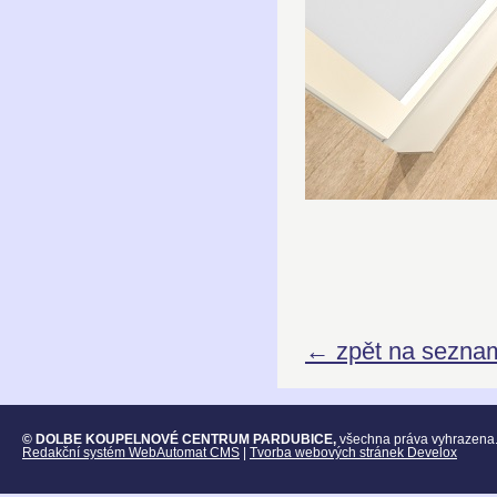
← zpět na sezna
© DOLBE KOUPELNOVÉ CENTRUM PARDUBICE,
všechna práva vyhrazena
Redakční systém WebAutomat CMS
|
Tvorba webových stránek Develox