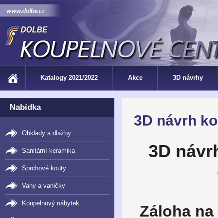
Katalogy 2021/2022
Akce
3D návrhy
Nabídka
3D návrh k
Obklady a dlažby
3D návr
Sanitární keramika
Sprchové kouty
Vany a vaničky
Koupelnový nábytek
Záloha na 